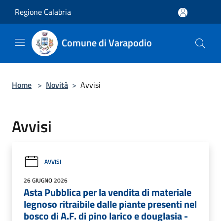
Salta al contenuto principale
Regione Calabria
Comune di Varapodio
Home
>
Novità
>
Avvisi
Avvisi
AVVISI
26 GIUGNO 2026
Asta Pubblica per la vendita di materiale
legnoso ritraibile dalle piante presenti nel
bosco di A.F. di pino larico e douglasia -