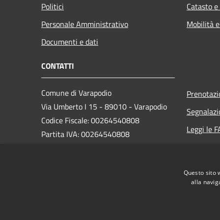
Politici
Catasto e
Personale Amministrativo
Mobilità e
Documenti e dati
CONTATTI
Comune di Varapodio
Prenotaz
Via Umberto I 15 - 89010 - Varapodio
Segnalazi
Codice Fiscale: 00264540808
Leggi le 
Partita IVA: 00264540808
Richiesta
PEC:
protocollo@pec.comunevarapodio.it
Questo sito 
Centralino Unico: 096681005
alla navig