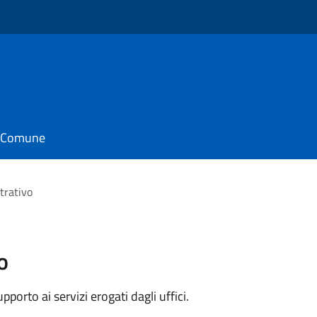
il Comune
trativo
o
orto ai servizi erogati dagli uffici.