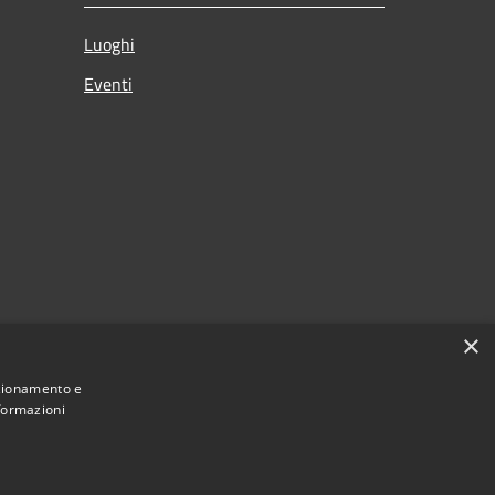
Luoghi
Eventi
×
nzionamento e
nformazioni