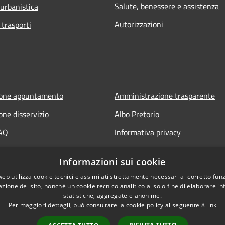
Salute, benessere e assistenza
 urbanistica
Autorizzazioni
 trasporti
ione appuntamento
Amministrazione trasparente
one disservizio
Albo Pretorio
FAQ
Informativa privacy
 assistenza
Note legali
Informazioni sui cookie
Dichiarazione di accessibilità
web utilizza cookie tecnici e assimilati strettamente necessari al corretto fu
azione del sito, nonché un cookie tecnico analitico al solo fine di elaborare i
statistiche, aggregate e anonime.
Per maggiori dettagli, può consultare la cookie policy al seguente
8
link