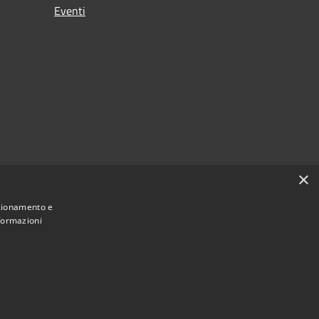
Eventi
×
nzionamento e
nformazioni
Municipium
Accesso redazione
Varapodio • Powered by
•