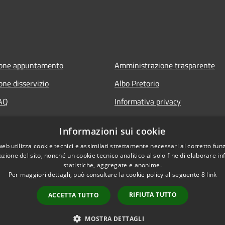
ione appuntamento
Amministrazione trasparente
one disservizio
Albo Pretorio
FAQ
Informativa privacy
 assistenza
Note legali
Informazioni sui cookie
Dichiarazione di accessibilità
web utilizza cookie tecnici e assimilati strettamente necessari al corretto fu
azione del sito, nonché un cookie tecnico analitico al solo fine di elaborare i
statistiche, aggregate e anonime.
Per maggiori dettagli, può consultare la cookie policy al seguente
8
link
RIFIUTA TUTTO
ACCETTA TUTTO
l sito
Copyright © 2026 • Comune di 
MOSTRA DETTAGLI