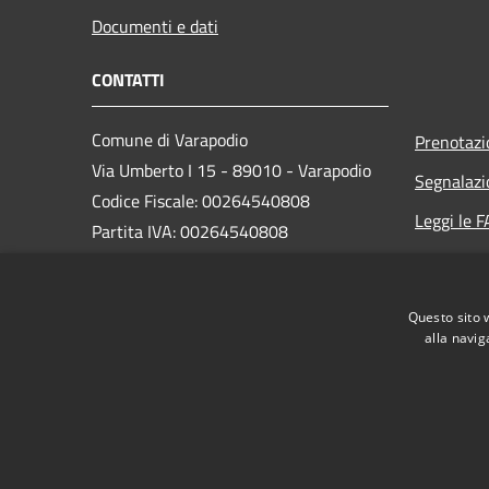
Documenti e dati
CONTATTI
Comune di Varapodio
Prenotaz
Via Umberto I 15 - 89010 - Varapodio
Segnalazi
Codice Fiscale: 00264540808
Leggi le 
Partita IVA: 00264540808
Richiesta
PEC:
protocollo@pec.comunevarapodio.it
Questo sito 
Centralino Unico: 096681005
alla navig
RSS
Accessibilità
Privacy
Cookie
Mappa de