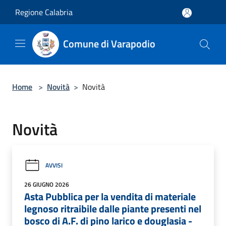
Salta al contenuto principale
Regione Calabria
Comune di Varapodio
Home
>
Novità
>
Novità
Novità
AVVISI
26 GIUGNO 2026
Asta Pubblica per la vendita di materiale
legnoso ritraibile dalle piante presenti nel
bosco di A.F. di pino larico e douglasia -