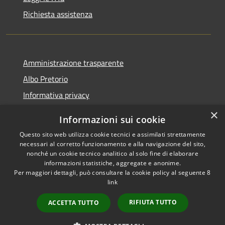
Richiesta assistenza
Amministrazione trasparente
Albo Pretorio
Informativa privacy
Note legali
×
Informazioni sui cookie
Dichiarazione di accessibilità
Questo sito web utilizza cookie tecnici e assimilati strettamente
necessari al corretto funzionamento e alla navigazione del sito,
nonché un cookie tecnico analitico al solo fine di elaborare
informazioni statistiche, aggregate e anonime.
Per maggiori dettagli, può consultare la cookie policy al seguente
8
RSS
Copyright © 2026 • Comune di
link
Accessibilità
Varapodio • Powered by
Privacy
Municipium
Accesso
•
RIFIUTA TUTTO
ACCETTA TUTTO
Cookie
redazione