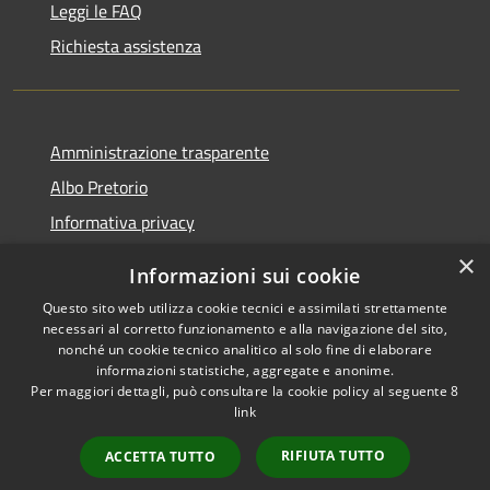
Leggi le FAQ
Richiesta assistenza
Amministrazione trasparente
Albo Pretorio
Informativa privacy
Note legali
×
Informazioni sui cookie
Dichiarazione di accessibilità
Questo sito web utilizza cookie tecnici e assimilati strettamente
necessari al corretto funzionamento e alla navigazione del sito,
nonché un cookie tecnico analitico al solo fine di elaborare
informazioni statistiche, aggregate e anonime.
Per maggiori dettagli, può consultare la cookie policy al seguente
8
RSS
Copyright © 2026 • Comune di
link
Accessibilità
Varapodio • Powered by
Privacy
Municipium
Accesso
•
RIFIUTA TUTTO
ACCETTA TUTTO
Cookie
redazione