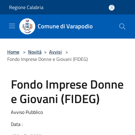
Salta al contenuto principale
Regione Calabria
Comune di Varapodio
Home
>
Novità
>
Avvisi
>
Fondo Imprese Donne e Giovani (FIDEG)
Fondo Imprese Donne
e Giovani (FIDEG)
Avviso Pubblico
Data :