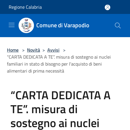
Salta al contenuto principale
Regione Calabria
Comune di Varapodio
Home
>
Novità
>
Avvisi
>
“CARTA DEDICATA A TE”. misura di sostegno ai nuclei
familiari in stato di bisogno per l'acquisto di beni
alimentari di prima necessità
“CARTA DEDICATA A
TE”. misura di
sostegno ai nuclei