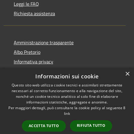
Leggi le FAQ
Richiesta assistenza
Amministrazione trasparente
Albo Pretorio
Informativa privacy
Note legali
×
Informazioni sui cookie
Dichiarazione di accessibilità
Questo sito web utilizza cookie tecnici e assimilati strettamente
necessari al corretto funzionamento e alla navigazione del sito,
nonché un cookie tecnico analitico al solo fine di elaborare
informazioni statistiche, aggregate e anonime.
Per maggiori dettagli, può consultare la cookie policy al seguente
8
RSS
Copyright © 2026 • Comune di
link
Accessibilità
Varapodio • Powered by
Privacy
Municipium
Accesso
•
RIFIUTA TUTTO
ACCETTA TUTTO
Cookie
redazione