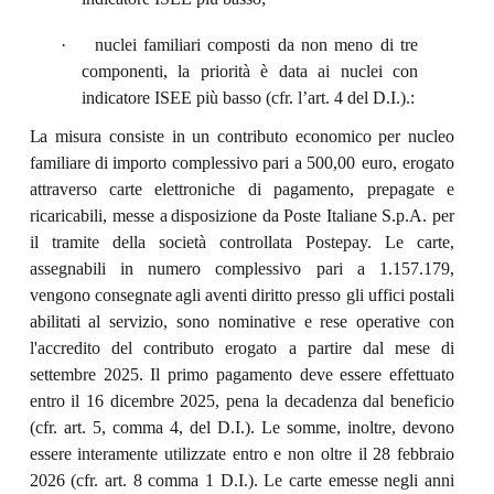
·
nuclei familiari composti da non meno di tre
componenti, la priorità è data ai nuclei con
indicatore ISEE più basso (cfr. l’art. 4 del D.I.).:
La
misura
consiste
in
un
contributo
economico
per
nucleo
familiare
di
importo
complessivo
pari
a 500,00
euro,
erogato
attraverso
carte
elettroniche
di
pagamento,
prepagate
e
ricaricabili,
messe
a
disposizione da Poste Italiane S.p.A. per
il tramite della società controllata Postepay. Le carte,
assegnabili
in
numero
complessivo
pari
a
1.157.179,
vengono
consegnate
agli
aventi
diritto
presso gli uffici postali
abilitati al servizio, sono nominative e rese operative con
l'accredito del contributo
erogato
a
partire
dal
mese
di
settembre 2025.
Il
primo
pagamento
deve
essere
effettuato
entro il 16 dicembre 2025, pena la decadenza dal beneficio
(cfr. art. 5, comma 4, del D.I.). Le somme, inoltre, devono
essere interamente utilizzate entro e non oltre il 28 febbraio
2026 (cfr. art. 8 comma 1 D.I.). Le carte emesse negli anni