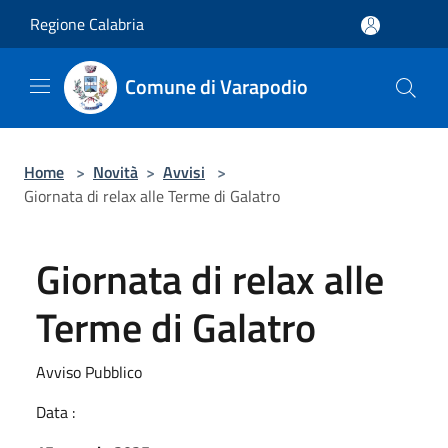
Salta al contenuto principale
Regione Calabria
Comune di Varapodio
Home
>
Novità
>
Avvisi
>
Giornata di relax alle Terme di Galatro
Giornata di relax alle
Terme di Galatro
Avviso Pubblico
Data :