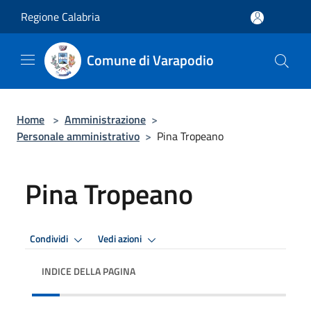
Salta al contenuto principale
Regione Calabria
Comune di Varapodio
Home
>
Amministrazione
>
Personale amministrativo
>
Pina Tropeano
Pina Tropeano
Condividi
Vedi azioni
INDICE DELLA PAGINA